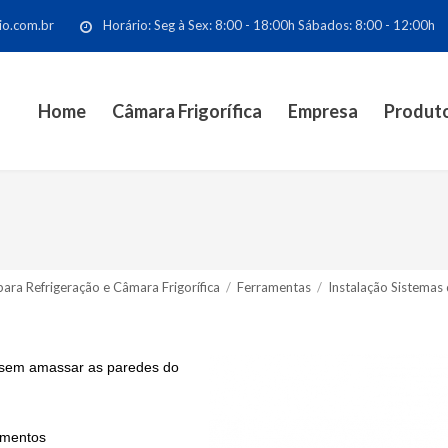
io.com.br
Horário: Seg à Sex: 8:00 - 18:00h Sábados: 8:00 - 12:00h
Home
Câmara Frigorífica
Empresa
Produt
ara Refrigeração e Câmara Frigorífica
/
Ferramentas
/
Instalação Sistemas 
e sem amassar as paredes do
pamentos