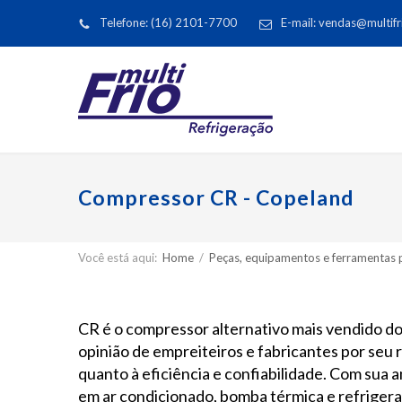
Telefone: (16) 2101-7700
E-mail: vendas@multifr
Compressor CR - Copeland
Você está aqui:
Home
/
Peças, equipamentos e ferramentas p
CR é o compressor alternativo mais vendido do 
opinião de empreiteiros e fabricantes por seu
quanto à eficiência e confiabilidade. Com sua 
em ar condicionado, bomba térmica e refrigeraç