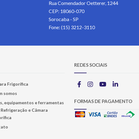
Rua Comendador Oetterer, 1244
CEP: 18060-070
Sorocaba - SP
Fone: (15) 3212-3110
REDES SOCIAIS
ra Frigorífica
m somos
FORMAS DE PAGAMENTO
s, equipamentos e ferramentas
 Refrigeração e Câmara
rífica
tato