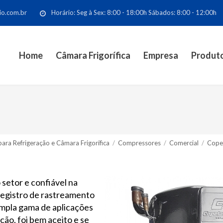
io.com.br
Horário: Seg à Sex: 8:00 - 18:00h Sábados: 8:00 - 12:00h
Home
Câmara Frigorífica
Empresa
Produt
ara Refrigeração e Câmara Frigorífica
/
Compressores
/
Comercial
/
Cope
setor e confiável na
 registro de rastreamento
ampla gama de aplicações
ão, foi bem aceito e se