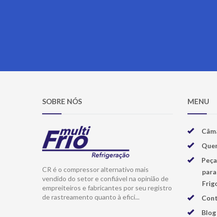
SOBRE NÓS
MENU
Câma
Que
Peça
CR é o compressor alternativo mais
para
vendido do setor e confiável na opinião de
Frigo
empreiteiros e fabricantes por seu registro
de rastreamento quanto à efici...
Con
Blog